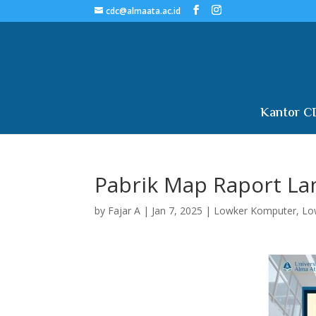
cdc@almaata.ac.id
Kantor C
Pabrik Map Raport La
by
Fajar A
|
Jan 7, 2025
|
Lowker Komputer
,
Lo