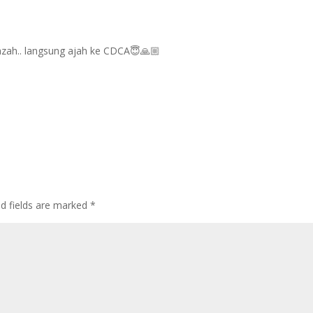
ijazah.. langsung ajah ke CDCA😇🙏🏼
ed fields are marked
*